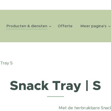
Producten & diensten
Offerte
Meer pagina's
 Tray S
Snack Tray | S
Met de herbruikbare Snack