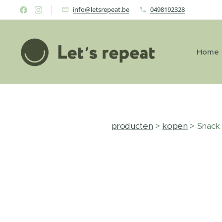
info@letsrepeat.be
0498192328
Home
producten
>
kopen
> Snack