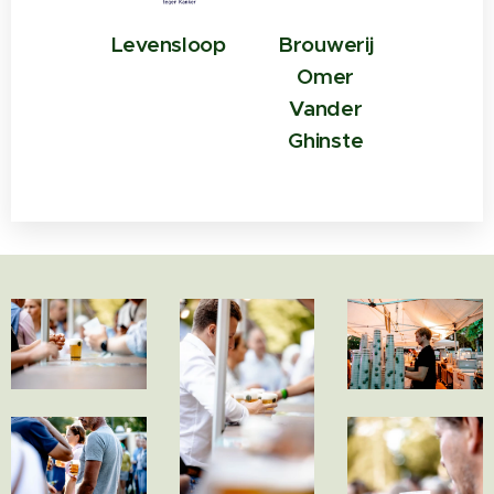
Levensloop
Brouwerij
Omer
Vander
Ghinste