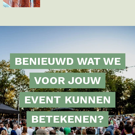
BENIEUWD WAT WE
VOOR JOUW
EVENT
KUNNEN
BETEKENEN?