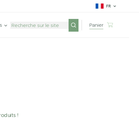
FR
s
Panier
oduits !