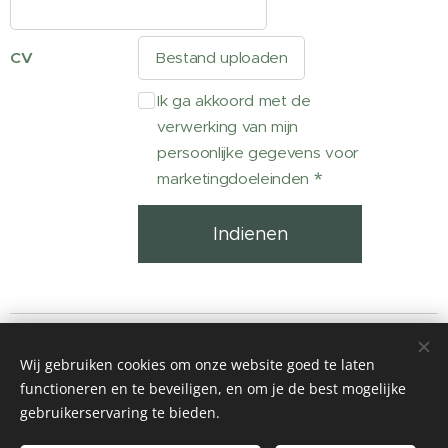
CV
Bestand uploaden
Ik ga akkoord met de
verwerking van mijn
persoonlijke gegevens voor
marketingdoeleinden
Indienen
Wij gebruiken cookies om onze website goed te laten
© 2026
Let's Repeat
- info@letsrepeat.be
functioneren en te beveiligen, en om je de best mogelijke
8560 Wevelgem - BTW BE1012.142.144
gebruikerservaring te bieden.
Algemene voorwaarden
Cookies