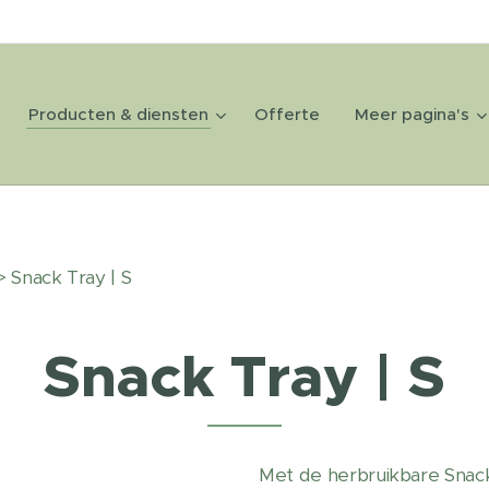
Producten & diensten
Offerte
Meer pagina's
 Snack Tray | S
Snack Tray | S
Met de herbruikbare Snack