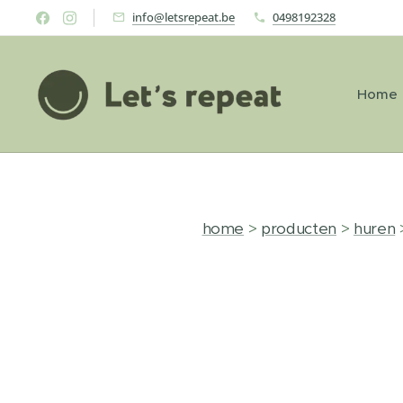
info@letsrepeat.be
0498192328
Home
home
>
producten
>
huren
>