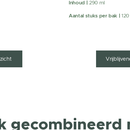
Inhoud |
290 ml
Aantal stuks per bak |
120
zicht
Vrijblijv
k gecombineerd