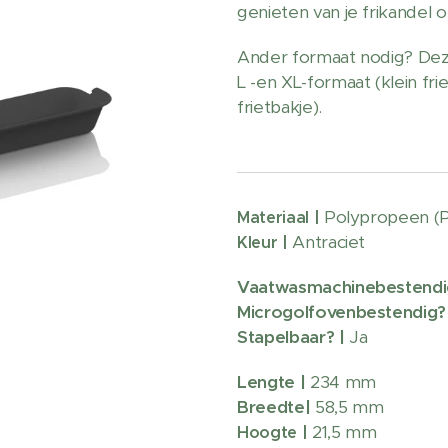
genieten van je frikandel o
Ander formaat nodig? Deze
L -en XL-formaat (klein fri
frietbakje).
Polypropeen (
Materiaal |
Antraciet
Kleur |
Vaatwasmachinebestendi
Microgolfovenbestendig? 
Stapelbaar? |
Ja
Lengte
|
234 mm
Breedte|
58,5 mm
21,5 mm
Hoogte |