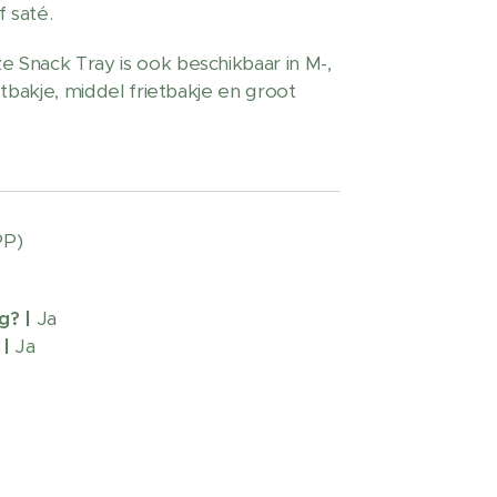
f saté.
 Snack Tray is ook beschikbaar in M-,
etbakje, middel frietbakje en groot
PP)
g?
|
Ja
|
Ja