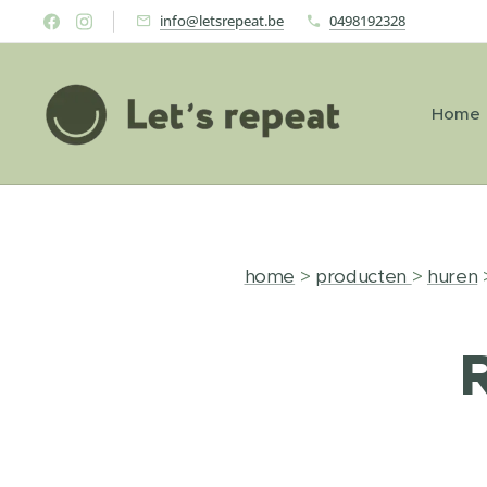
info@letsrepeat.be
0498192328
Home
home
>
producten
>
huren
>