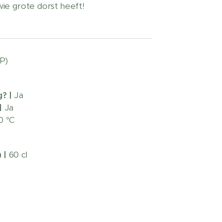
e grote dorst heeft!
P)
g?
|
Ja
|
Ja
0 °C
) |
60 cl