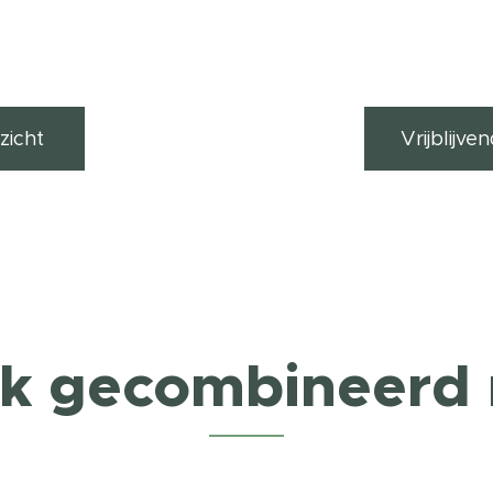
zicht
Vrijblijv
k gecombineerd