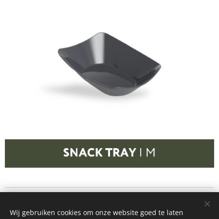
Wij gebruiken cookies om onze website goed te laten
© 2026
Let's Repeat
- info@letsrepeat.be