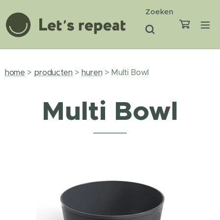
Zoeken
home
>
producten
>
huren
> Multi Bowl
Multi Bowl