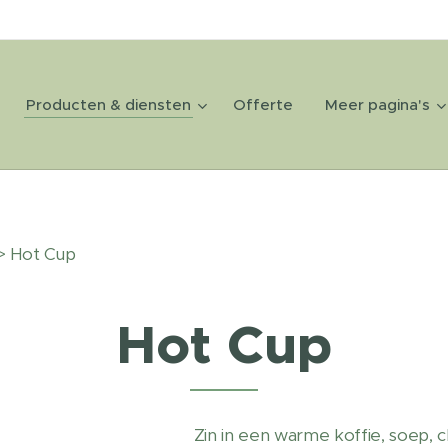
Producten & diensten
Offerte
Meer pagina's
> Hot Cup
Hot Cup
Zin in een warme koffie, soep, 