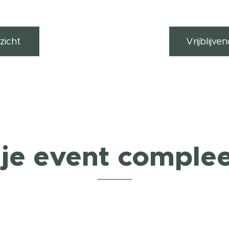
zicht
Vrijblijv
je event comple