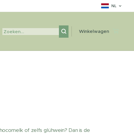
NL
Winkelwagen
chocomelk of zelfs glühwein? Dan is de