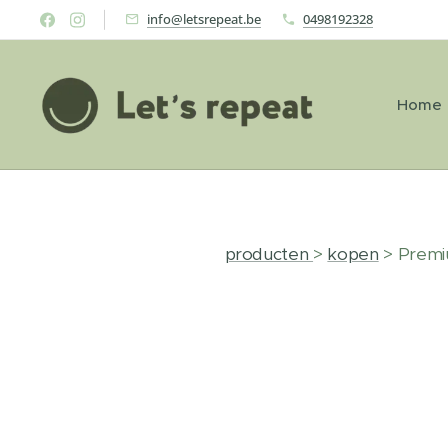
info@letsrepeat.be
0498192328
Home
producten
>
kopen
> Prem