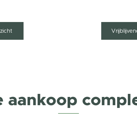
zicht
Vrijblijv
e aankoop compl