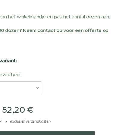
?
an het winkelmandje en pas het aantal dozen aan.
10 dozen? Neem contact op voor een offerte op
variant:
oeveelheid
f
52,20
€
W
exclusief verzendkosten