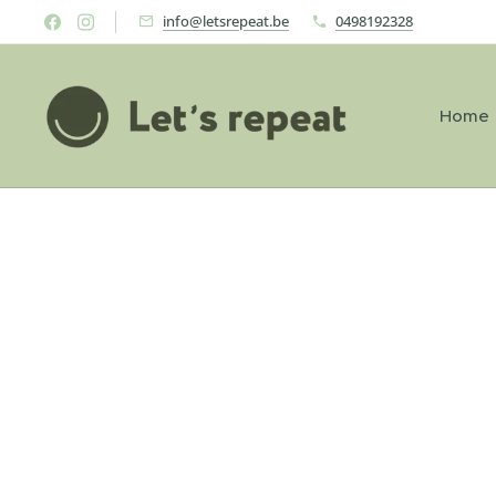
info@letsrepeat.be
0498192328
Home