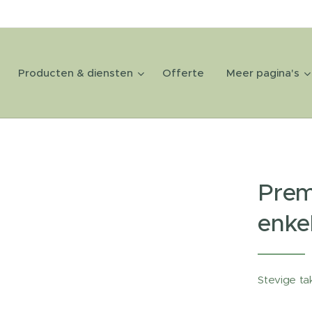
Producten & diensten
Offerte
Meer pagina's
Prem
enke
Stevige ta