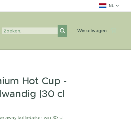
NL
Winkelwagen
ium Hot Cup -
lwandig |30 cl
ke away koffiebeker van 30 cl.