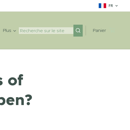
FR
Plus
Panier
 of
pen?