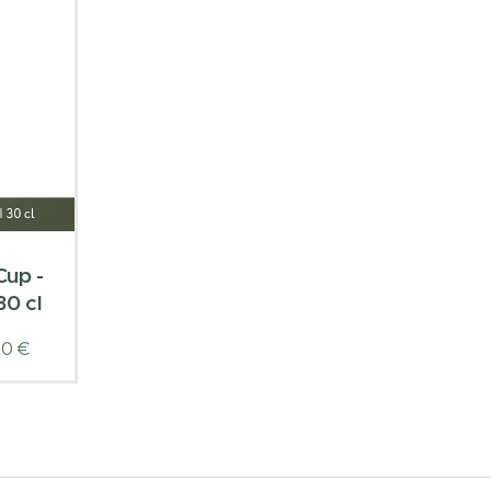
Cup -
30 cl
20
€