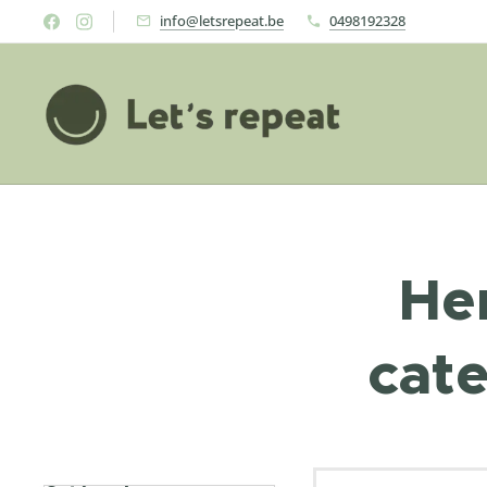
info@letsrepeat.be
0498192328
He
cat