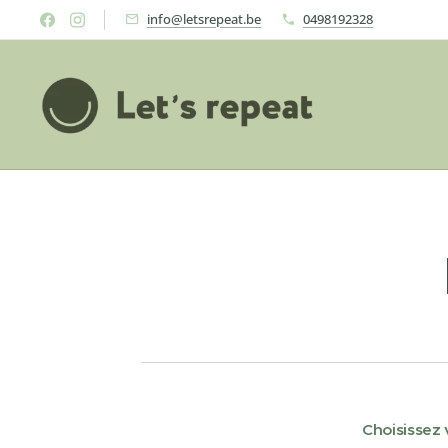
info@letsrepeat.be
0498192328
Choisissez 