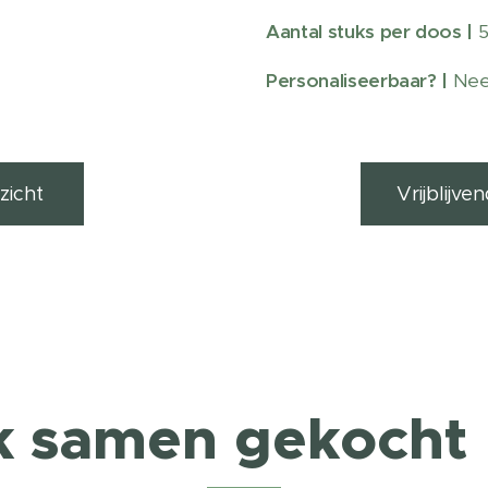
Aantal stuks per doos
|
Personaliseerbaar?
|
Ne
zicht
Vrijblijv
k samen gekocht