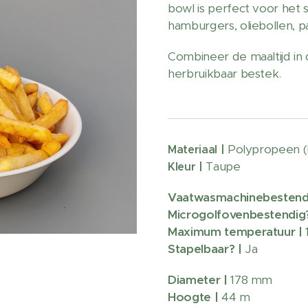
bowl is perfect voor het s
hamburgers, oliebollen, pa
Combineer de maaltijd in
herbruikbaar bestek.
Polypropeen (
Materiaal |
Taupe
Kleur |
Vaatwasmachinebestend
Microgolfovenbestendig?
Maximum temperatuur |
Stapelbaar? |
Ja
Diameter |
178 mm
Hoogte |
44 m