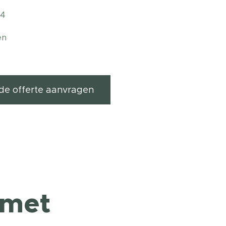
54
en
ende offerte aanvragen
 met