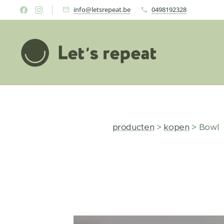
info@letsrepeat.be
0498192328
producten
>
kopen
> Bowl