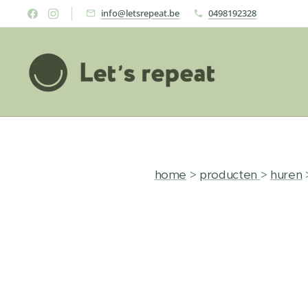
info@letsrepeat.be
0498192328
home
>
producten
>
huren