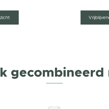
zicht
Vrijblijv
k gecombineerd