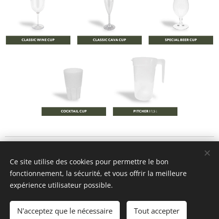
Ce site utilise des cookies pour permettre le bon
© 2026
Let's Repeat
- info@letsrepeat.be
fonctionnement, la sécurité, et vous offrir la meilleure
8560 Wevelgem - BTW BE1012.142.144
expérience utilisateur possible.
Algemene voorwaarden
Cookies
Langues
N'acceptez que le nécessaire
Tout accepter
Nederlands
Français